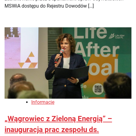
MSWiA dostępu do Rejestru Dowodów […]
Informacje
„Wągrowiec z Zieloną Energią” –
inauguracja prac zespołu ds.