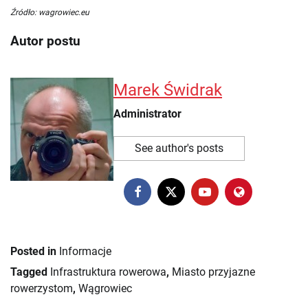
Źródło: wagrowiec.eu
Autor postu
Marek Świdrak
Administrator
See author's posts
Posted in
Informacje
Tagged
Infrastruktura rowerowa
,
Miasto przyjazne
rowerzystom
,
Wągrowiec