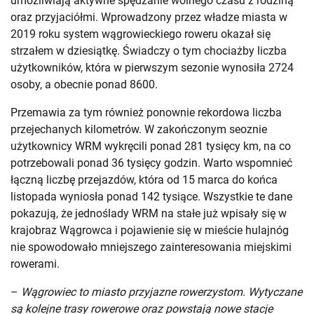
umożliwiają aktywne spędzanie wolnego czasu z rodziną
oraz przyjaciółmi. Wprowadzony przez władze miasta w
2019 roku system wągrowieckiego roweru okazał się
strzałem w dziesiątkę. Świadczy o tym chociażby liczba
użytkowników, która w pierwszym sezonie wynosiła 2724
osoby, a obecnie ponad 8600.
Przemawia za tym również ponownie rekordowa liczba
przejechanych kilometrów. W zakończonym seoznie
użytkownicy WRM wykręcili ponad 281 tysięcy km, na co
potrzebowali ponad 36 tysięcy godzin. Warto wspomnieć
łączną liczbę przejazdów, która od 15 marca do końca
listopada wyniosła ponad 142 tysiące. Wszystkie te dane
pokazują, że jednoślady WRM na stałe już wpisały się w
krajobraz Wągrowca i pojawienie się w mieście hulajnóg
nie spowodowało mniejszego zainteresowania miejskimi
rowerami.
–
Wągrowiec to miasto przyjazne rowerzystom. Wytyczane
są kolejne trasy rowerowe oraz powstają nowe stacje