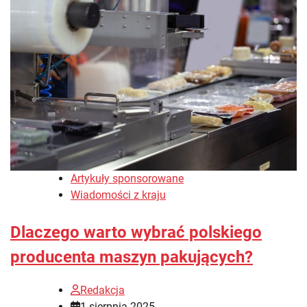
Artykuły sponsorowane
Wiadomości z kraju
Dlaczego warto wybrać polskiego
producenta maszyn pakujących?
Redakcja
1 sierpnia 2025