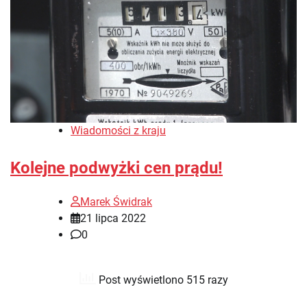
Wiadomości z kraju
Kolejne podwyżki cen prądu!
Marek Świdrak
21 lipca 2022
0
Post wyświetlono 515 razy