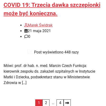
COVID 19: Trzecia dawka szczepionki
może być konieczna.
Marek Świdrak
21 maja 2021
0
Post wyświetlono 448 razy
Mówi: prof. dr hab. n. med. Marcin Czech Funkcja:
kierownik zespołu ds. zakażeń szpitalnych w Instytucie
Matki i Dziecka, podsekretarz stanu w Ministerstwie
Zdrowia w […]
Stronicowanie
1
2
…
4