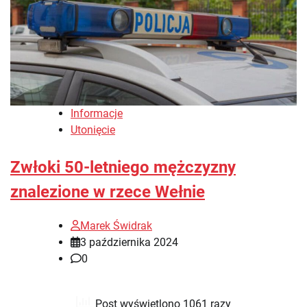
Informacje
Utonięcie
Zwłoki 50-letniego mężczyzny
znalezione w rzece Wełnie
Marek Świdrak
3 października 2024
0
Post wyświetlono 1061 razy