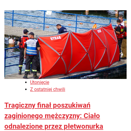
Utonięcie
Z ostatniej chwili
Tragiczny finał poszukiwań
zaginionego mężczyzny: Ciało
odnalezione przez płetwonurka