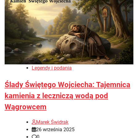
Legendy i podania
Ślady Świętego Wojciecha: Tajemnica
kamienia z leczniczą wodą pod
Wągrowcem
Marek Świdrak
26 września 2025
0