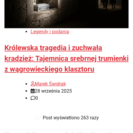
Legendy i podania
Królewska tragedia i zuchwała
kradzież: Tajemnica srebrnej trumienki
z wągrowieckiego klasztoru
Marek Świdrak
28 września 2025
0
Post wyświetlono 263 razy