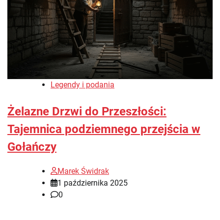
Legendy i podania
Żelazne Drzwi do Przeszłości:
Tajemnica podziemnego przejścia w
Gołańczy
Marek Świdrak
1 października 2025
0