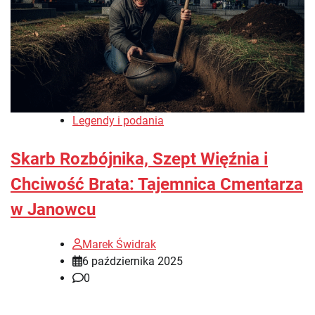
Legendy i podania
Skarb Rozbójnika, Szept Więźnia i
Chciwość Brata: Tajemnica Cmentarza
w Janowcu
Marek Świdrak
6 października 2025
0