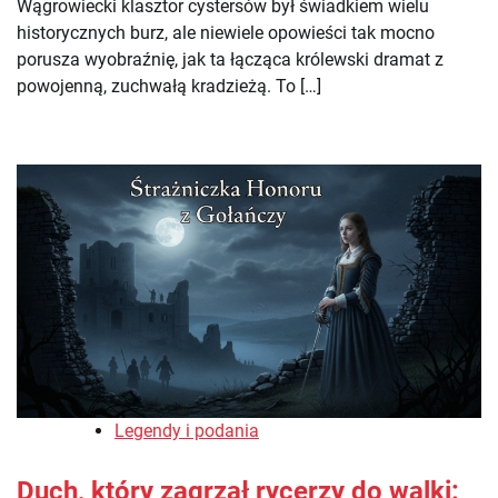
Wągrowiecki klasztor cystersów był świadkiem wielu
historycznych burz, ale niewiele opowieści tak mocno
porusza wyobraźnię, jak ta łącząca królewski dramat z
powojenną, zuchwałą kradzieżą. To […]
Legendy i podania
Duch, który zagrzał rycerzy do walki: