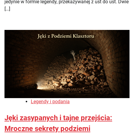
jedynie w formie legendy, przekazywanej z ust do ust. Dwie
[…]
Legendy i podania
Jęki zasypanych i tajne przejścia:
Mroczne sekrety podziemi