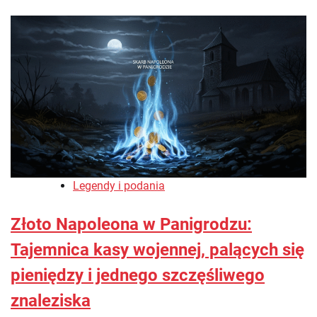
Legendy i podania
Złoto Napoleona w Panigrodzu:
Tajemnica kasy wojennej, palących się
pieniędzy i jednego szczęśliwego
znaleziska