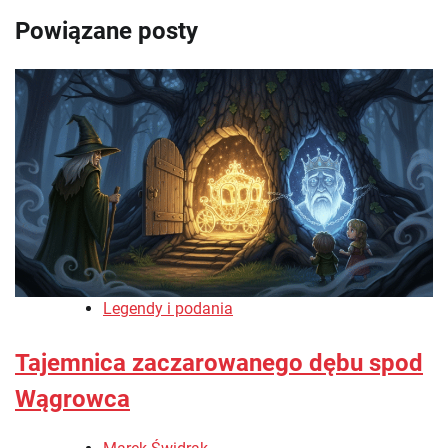
Powiązane posty
Legendy i podania
Tajemnica zaczarowanego dębu spod
Wągrowca