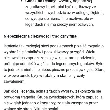
Ganek do Dębiny:
Czwarty, najbardziej
zagadkowy tunel, miał być najdłuższy ze
wszystkich i wychodzić aż w odległej Dębinie,
co wydaje się niemal niemożliwe, ale w
legendach nie ma rzeczy niemożliwych.
Niebezpieczna ciekawość i tragiczny finał
Istnienie tak rozległej sieci podziemnych przejść rozpalało
wyobraźnię śmiałków i poszukiwaczy przygód. Wielu
ciekawskich zapuszczało się w klasztorne podziemia,
próbując odnaleźć wejścia do legendarnych ganków. Było
to jednak śmiertelnie niebezpieczne przedsięwzięcie. Stare,
wiekowe tunele były w fatalnym stanie i groziły
zawaleniem.
Jak głosi legenda, jedna z takich wypraw zakończyła się
potworną tragedią. Grupa zwiedzających, która zapuściła
się w głąb jednego z korytarzy, została zasypana przez
walący się strop. Nikt nie ocalał.