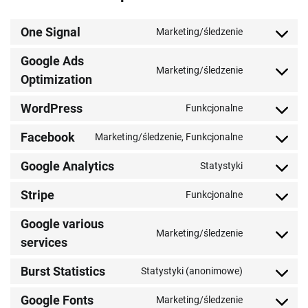
One Signal
Marketing/śledzenie
Consent
to
Google Ads
service
Marketing/śledzenie
Consent
Optimization
one-
to
signal
service
WordPress
Funkcjonalne
Consent
google-
to
ads-
Facebook
Marketing/śledzenie, Funkcjonalne
service
Consent
optimization
wordpress
to
Google Analytics
Statystyki
service
Consent
facebook
to
Stripe
Funkcjonalne
service
Consent
google-
to
Google various
analytics
service
Marketing/śledzenie
Consent
services
stripe
to
service
Burst Statistics
Statystyki (anonimowe)
Consent
google-
to
various-
Google Fonts
Marketing/śledzenie
service
Consent