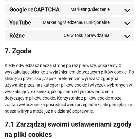
services
burst-
to
Google reCAPTCHA
Marketing/śledzenie
statistics
service
Consent
google-
to
YouTube
Marketing/śledzenie, Funkcjonalne
fonts
service
Consent
google-
to
Różne
Cel w toku sprawdzania
recaptcha
service
Consent
youtube
to
7. Zgoda
service
różne
Kiedy odwiedzasz naszą stronę po raz pierwszy, pokażemy Ci
wyskakujące okienko z wyjaśnieniem dotyczącym plików cookie. Po
kliknięciu przycisku „Zapisz preferencje” wyrażasz zgodę na
używanie przez nas kategorii plików cookie i wtyczek wybranych w
wyskakującym okienku, jak opisano w tym oświadczeniu
dotyczącym plików cookie. Korzystanie z plików cookie może
zostać wyłączone za pośrednictwem przeglądarki, ale pamiętaj, że
nasza witryna może już nie działać poprawnie.
7.1 Zarządzaj swoimi ustawieniami zgody
na pliki cookies