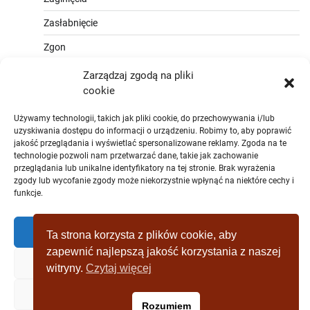
Zasłabnięcie
Zgon
Zarządzaj zgodą na pliki
cookie
Używamy technologii, takich jak pliki cookie, do przechowywania i/lub
uzyskiwania dostępu do informacji o urządzeniu. Robimy to, aby poprawić
jakość przeglądania i wyświetlać spersonalizowane reklamy. Zgoda na te
technologie pozwoli nam przetwarzać dane, takie jak zachowanie
przeglądania lub unikalne identyfikatory na tej stronie. Brak wyrażenia
zgody lub wycofanie zgody może niekorzystnie wpłynąć na niektóre cechy i
funkcje.
Zaakceptować
Ta strona korzysta z plików cookie, aby
zapewnić najlepszą jakość korzystania z naszej
Zaprzeczyć
witryny.
Czytaj więcej
Copyright © [2019 - 2025] wagrowiec-
Zobacz preferencje
Rozumiem
wydarzeniazostatniejchwili.pl Theme: Full News By
Adore