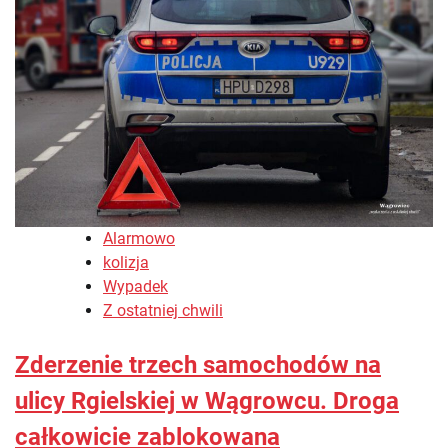
Alarmowo
kolizja
Wypadek
Z ostatniej chwili
Zderzenie trzech samochodów na
ulicy Rgielskiej w Wągrowcu. Droga
całkowicie zablokowana