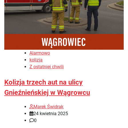
Alarmowo
kolizja
Z ostatniej chwili
Kolizja trzech aut na ulicy
Gnieźnieńskiej w Wągrowcu
Marek Świdrak
24 kwietnia 2025
0