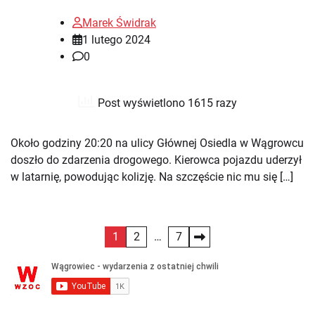
Marek Świdrak
1 lutego 2024
0
Post wyświetlono 1615 razy
Około godziny 20:20 na ulicy Głównej Osiedla w Wągrowcu
doszło do zdarzenia drogowego. Kierowca pojazdu uderzył
w latarnię, powodując kolizję. Na szczęście nic mu się […]
Stronicowanie
1
2
…
7
wpisów