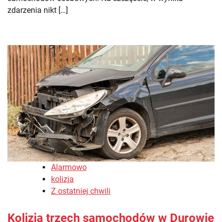
zdarzenia nikt […]
Alarmowo
kolizja
Z ostatniej chwili
Kolizja trzech samochodów w Durowie