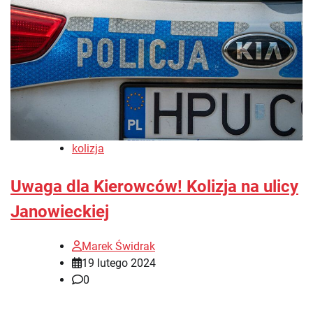
kolizja
Uwaga dla Kierowców! Kolizja na ulicy
Janowieckiej
Marek Świdrak
19 lutego 2024
0