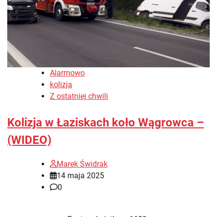
Alarmowo
kolizja
Z ostatniej chwili
Kolizja w Łaziskach koło Wągrowca –
(WIDEO)
Marek Świdrak
14 maja 2025
0