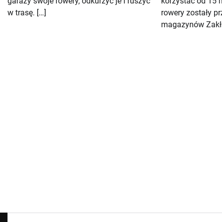
garaży swoje rowery, odkurzyć je i ruszyć
korzystać od 15 m
w trasę. […]
rowery zostały p
magazynów Zakła