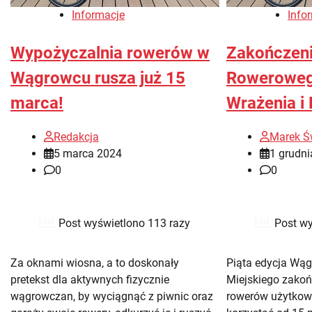
Informacje
Info
Wypożyczalnia rowerów w
Zakończen
Wągrowcu rusza już 15
Roweroweg
marca!
Wrażenia i
Redakcja
Marek Ś
5 marca 2024
1 grudn
0
0
Post wyświetlono 113 razy
Post wy
Za oknami wiosna, a to doskonały
Piąta edycja Wą
pretekst dla aktywnych fizycznie
Miejskiego zako
wągrowczan, by wyciągnąć z piwnic oraz
rowerów użytkow