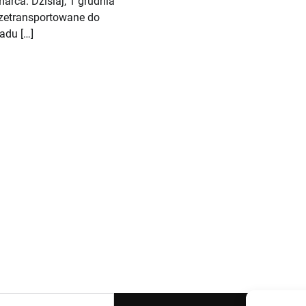
arca. Dzisiaj, 1 grudnia
rzetransportowane do
du […]