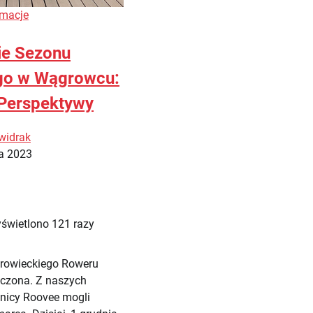
rmacje
ie Sezonu
o w Wągrowcu:
 Perspektywy
widrak
ia 2023
świetlono 121 razy
growieckiego Roweru
ńczona. Z naszych
nicy Roovee mogli