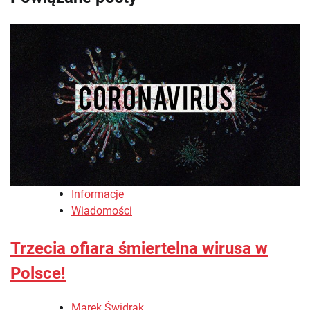
Informacje
Wiadomości
Trzecia ofiara śmiertelna wirusa w
Polsce!
Marek Świdrak