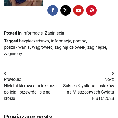
Posted in
Informacje
,
Zaginięcia
Tagged
bezpieczeństwo
,
informacje
,
pomoc
,
poszukiwania
,
Wągrowiec
,
zaginął człowiek
,
zaginięcie
,
zaginiony
Nawigacja
Previous:
Next:
wpisu
Nieletni kierowca uciekł przed
Sukces Krystiana i psiaków
policją i przewrócił się na
na Mistrzostwach Świata
krosie
FISTC 2023
Powiązane posty