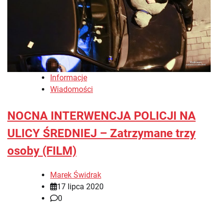
Informacje
Wiadomości
NOCNA INTERWENCJA POLICJI NA
ULICY ŚREDNIEJ – Zatrzymane trzy
osoby (FILM)
Marek Świdrak
17 lipca 2020
0