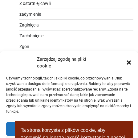
Z ostatniej chwili
zadymienie
Zaginięcia
Zasłabnięcie
Zgon
Zarządzaj zgodą na pliki
cookie
Używamy technologii, takich jak pliki cookie, do przechowywania i/lub
uzyskiwania dostępu do informacji o urządzeniu. Robimy to, aby poprawić
jakość przeglądania i wyświetlać spersonalizowane reklamy. Zgoda na te
technologie pozwoli nam przetwarzać dane, takie jak zachowanie
przeglądania lub unikalne identyfikatory na tej stronie. Brak wyrażenia
zgody lub wycofanie zgody może niekorzystnie wpłynąć na niektóre cechy i
funkcje.
Zaakceptować
Ta strona korzysta z plików cookie, aby
zapewnić najlepszą jakość korzystania z naszej