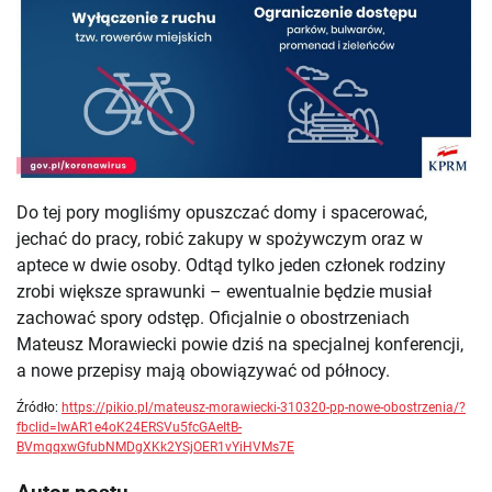
Do tej pory mogliśmy opuszczać domy i spacerować,
jechać do pracy, robić zakupy w spożywczym oraz w
aptece w dwie osoby. Odtąd tylko jeden członek rodziny
zrobi większe sprawunki – ewentualnie będzie musiał
zachować spory odstęp. Oficjalnie o obostrzeniach
Mateusz Morawiecki powie dziś na specjalnej konferencji,
a nowe przepisy mają obowiązywać od północy.
Źródło:
https://pikio.pl/mateusz-morawiecki-310320-pp-nowe-obostrzenia/?
fbclid=IwAR1e4oK24ERSVu5fcGAeItB-
BVmqqxwGfubNMDgXKk2YSjOER1vYiHVMs7E