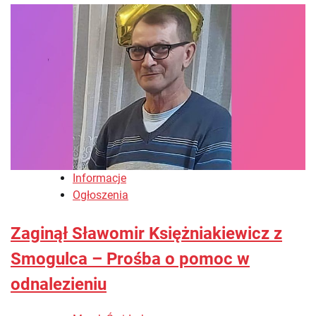
Informacje
Ogłoszenia
Zaginął Sławomir Księżniakiewicz z
Smogulca – Prośba o pomoc w
odnalezieniu