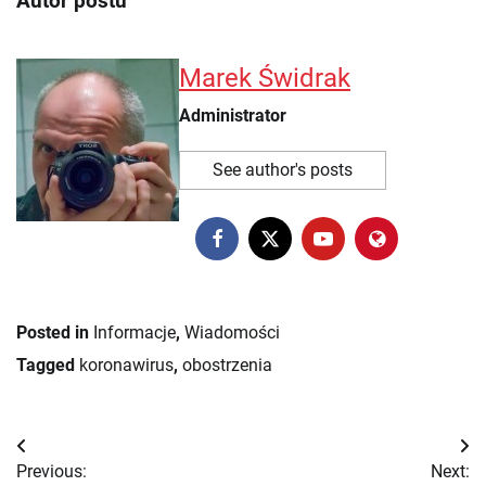
Autor postu
Marek Świdrak
Administrator
See author's posts
Posted in
Informacje
,
Wiadomości
Tagged
koronawirus
,
obostrzenia
Nawigacja
Previous:
Next: