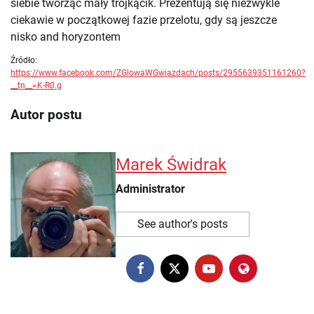
siebie tworząc mały trójkącik. Prezentują się niezwykle
ciekawie w początkowej fazie przelotu, gdy są jeszcze
nisko and horyzontem
Źródło:
https://www.facebook.com/ZGlowaWGwiazdach/posts/2955639351161260?
__tn__=K-R0.g
Autor postu
Marek Świdrak
Administrator
See author's posts