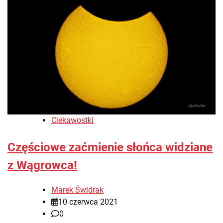
Ciekawostki
Częściowe zaćmienie słońca widziane
z Wągrowca!
Marek Świdrak
10 czerwca 2021
0