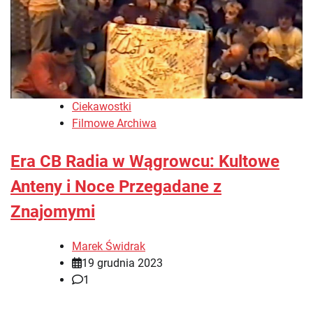
Ciekawostki
Filmowe Archiwa
Era CB Radia w Wągrowcu: Kultowe
Anteny i Noce Przegadane z
Znajomymi
Marek Świdrak
19 grudnia 2023
1