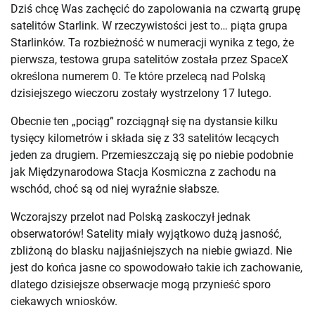
Dziś chcę Was zachęcić do zapolowania na czwartą grupę
satelitów Starlink. W rzeczywistości jest to… piąta grupa
Starlinków. Ta rozbieżność w numeracji wynika z tego, że
pierwsza, testowa grupa satelitów została przez SpaceX
określona numerem 0. Te które przelecą nad Polską
dzisiejszego wieczoru zostały wystrzelony 17 lutego.
Obecnie ten „pociąg” rozciągnął się na dystansie kilku
tysięcy kilometrów i składa się z 33 satelitów lecących
jeden za drugiem. Przemieszczają się po niebie podobnie
jak Międzynarodowa Stacja Kosmiczna z zachodu na
wschód, choć są od niej wyraźnie słabsze.
Wczorajszy przelot nad Polską zaskoczył jednak
obserwatorów! Satelity miały wyjątkowo dużą jasność,
zbliżoną do blasku najjaśniejszych na niebie gwiazd. Nie
jest do końca jasne co spowodowało takie ich zachowanie,
dlatego dzisiejsze obserwacje mogą przynieść sporo
ciekawych wniosków.