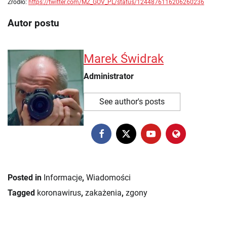
Źródło:
https://twitter.com/MZ_GOV_PL/status/1244876116206260236
Autor postu
Marek Świdrak
Administrator
See author's posts
Posted in
Informacje
,
Wiadomości
Tagged
koronawirus
,
zakażenia
,
zgony