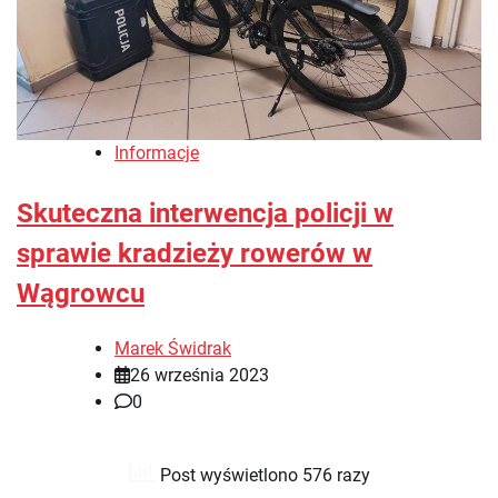
Informacje
Skuteczna interwencja policji w
sprawie kradzieży rowerów w
Wągrowcu
Marek Świdrak
26 września 2023
0
Post wyświetlono 576 razy