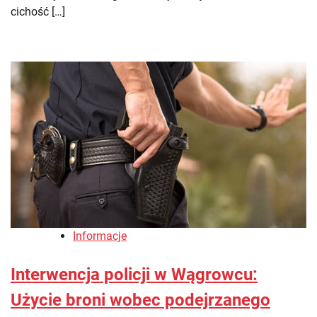
cichość […]
Informacje
Interwencja policji w Wągrowcu:
Użycie broni wobec podejrzanego