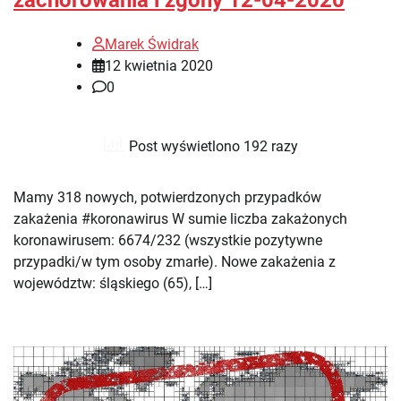
zachorowania i zgony 12-04-2020
Marek Świdrak
12 kwietnia 2020
0
Post wyświetlono 192 razy
Mamy 318 nowych, potwierdzonych przypadków
zakażenia #koronawirus W sumie liczba zakażonych
koronawirusem: 6674/232 (wszystkie pozytywne
przypadki/w tym osoby zmarłe). Nowe zakażenia z
województw: śląskiego (65), […]