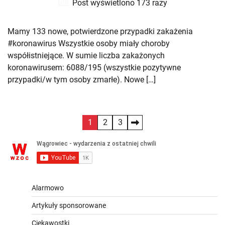
Post wyświetlono 173 razy
Mamy 133 nowe, potwierdzone przypadki zakażenia
#koronawirus Wszystkie osoby miały choroby
współistniejące. W sumie liczba zakażonych
koronawirusem: 6088/195 (wszystkie pozytywne
przypadki/w tym osoby zmarłe). Nowe […]
Stronicowanie
1
2
3
wpisów
Alarmowo
Artykuły sponsorowane
Ciekawostki