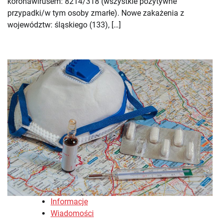
koronawirusem: 8214/318 (wszystkie pozytywne
przypadki/w tym osoby zmarłe). Nowe zakażenia z
województw: śląskiego (133), […]
Informacje
Wiadomości