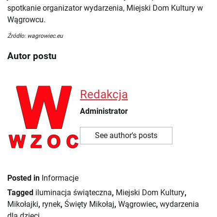
spotkanie organizator wydarzenia, Miejski Dom Kultury w
Wągrowcu.
Źródło: wagrowiec.eu
Autor postu
Redakcja
Administrator
See author's posts
Posted in
Informacje
Tagged
iluminacja świąteczna
,
Miejski Dom Kultury
,
Mikołajki
,
rynek
,
Święty Mikołaj
,
Wągrowiec
,
wydarzenia
dla dzieci