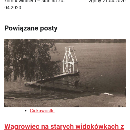
koronawirusem – stan na 20-
zgony 21-04-2020
04-2020
Powiązane posty
Ciekawostki
Wągrowiec na starych widokówkach z