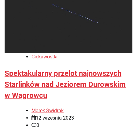
Ciekawostki
Spektakularny przelot najnowszych
Starlinków nad Jeziorem Durowskim
w Wągrowcu
Marek Świdrak
12 września 2023
0