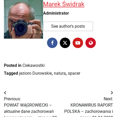
Marek Świdrak
Administrator
See author's posts
Posted in
Ciekawostki
Tagged
jezioro Durowskie
,
natura
,
spacer
Nawigacja
Previous:
Next:
wpisu
POWIAT WĄGROWIECKI –
KRONAWIRUS RAPORT
aktualne dane zachorowań
POLSKA – zachorowania i