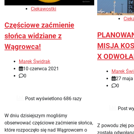
Ciekawostki
Ciek
Częściowe zaćmienie
PLANOWAN
słońca widziane z
MISJA KO
Wągrowca!
X ODWOŁA
Marek Świdrak
10 czerwca 2021
Marek Świ
0
27 maja
0
Post wyświetlono 686 razy
Post wy
W dniu dzisiejszym mogliśmy
obserwować częściowe zaćmienie słońca,
Z powodu złej po
które rozpoczęło się nad Wągrowcem o
została odwołana