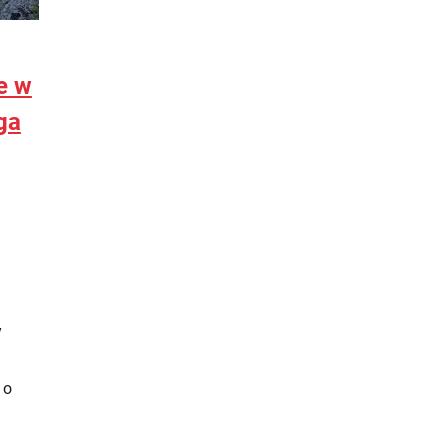
e w
ga
y
 o