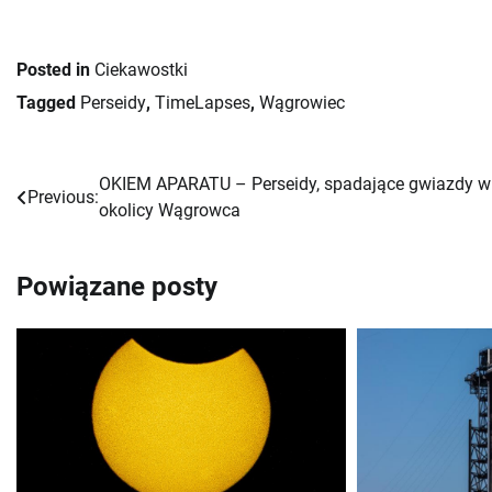
Posted in
Ciekawostki
Tagged
Perseidy
,
TimeLapses
,
Wągrowiec
OKIEM APARATU – Perseidy, spadające gwiazdy w
Nawigacja
Previous:
okolicy Wągrowca
wpisu
Powiązane posty