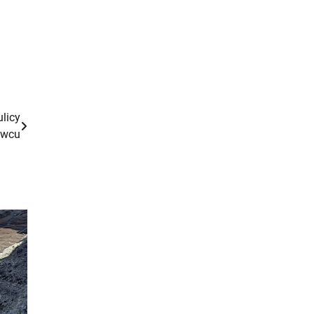
licy
owcu