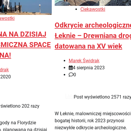
Ciekawostki
awostki
Odkrycie archeologiczn
A NA DZISIAJ
Łeknie – Drewniana dro
SMICZNA SPACE
datowana na XV wiek
NA!
Marek Świdrak
4 sierpnia 2023
drak
0
 2020
Post wyświetlono 2571 raz
świetlono 202 razy
W Łeknie, malowniczej miejscowości
bogatej historii, rok 2023 przynosi
gody na Florydzie
niezwykłe odkrycie archeologiczne.
, planowana na dzisiaj