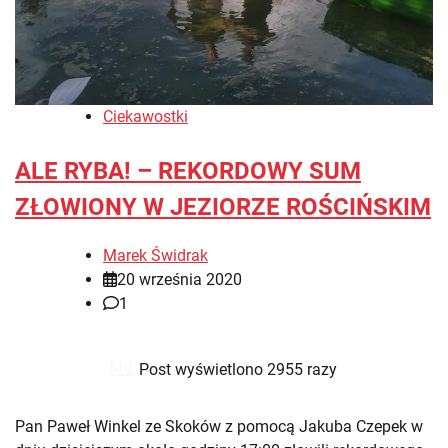
Ciekawostki
ALE RYBA! – REKORDOWY SUM
ZŁOWIONY W JEZIORZE ROŚCIŃSKIM
Marek Świdrak
20 września 2020
1
Post wyświetlono 2955 razy
Pan Paweł Winkel ze Skoków z pomocą Jakuba Czepek w