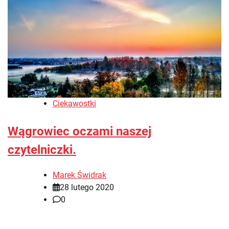
Ciekawostki
Wągrowiec oczami naszej
czytelniczki.
Marek Świdrak
28 lutego 2020
0