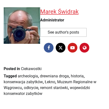
Marek Świdrak
Administrator
See author's posts
Posted in
Ciekawostki
Tagged
archeologia
,
drewniana droga
,
historia
,
konserwacja zabytków
,
Łekno
,
Muzeum Regionalne w
Wągrowcu
,
odkrycie
,
remont starówki
,
wojewódzki
konserwator zabytków