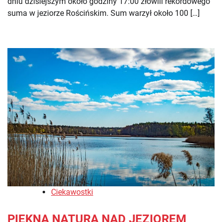
dniu dzisiejszym około godziny 17:00 złowili rekordowego
suma w jeziorze Rościńskim. Sum warzył około 100 […]
Ciekawostki
PIĘKNA NATURA NAD JEZIOREM