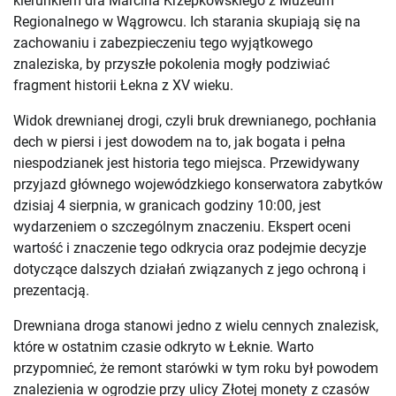
kierunkiem dra Marcina Krzepkowskiego z Muzeum
Regionalnego w Wągrowcu. Ich starania skupiają się na
zachowaniu i zabezpieczeniu tego wyjątkowego
znaleziska, by przyszłe pokolenia mogły podziwiać
fragment historii Łekna z XV wieku.
Widok drewnianej drogi, czyli bruk drewnianego, pochłania
dech w piersi i jest dowodem na to, jak bogata i pełna
niespodzianek jest historia tego miejsca. Przewidywany
przyjazd głównego wojewódzkiego konserwatora zabytków
dzisiaj 4 sierpnia, w granicach godziny 10:00, jest
wydarzeniem o szczególnym znaczeniu. Ekspert oceni
wartość i znaczenie tego odkrycia oraz podejmie decyzje
dotyczące dalszych działań związanych z jego ochroną i
prezentacją.
Drewniana droga stanowi jedno z wielu cennych znalezisk,
które w ostatnim czasie odkryto w Łeknie. Warto
przypomnieć, że remont starówki w tym roku był powodem
znalezienia w ogrodzie przy ulicy Złotej monety z czasów