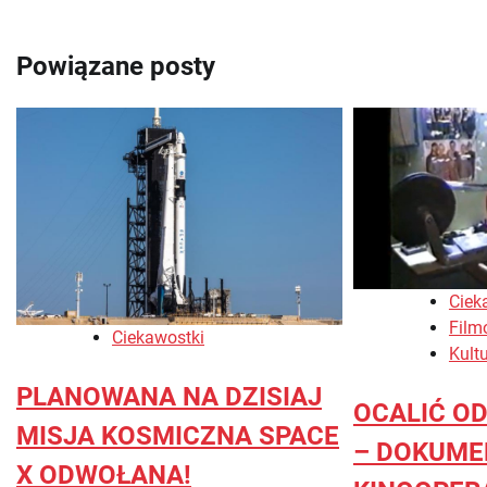
wpisu
Powiązane posty
Ciek
Film
Ciekawostki
Kult
PLANOWANA NA DZISIAJ
OCALIĆ O
MISJA KOSMICZNA SPACE
– DOKUME
X ODWOŁANA!