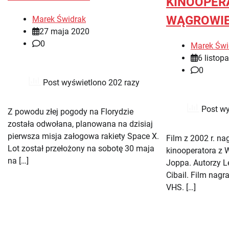
KINOOPER
WĄGROWIE
Marek Świdrak
27 maja 2020
0
Marek Świ
6 listop
0
Post wyświetlono 202 razy
Post wy
Z powodu złej pogody na Florydzie
została odwołana, planowana na dzisiaj
pierwsza misja załogowa rakiety Space X.
Film z 2002 r. na
Lot został przełożony na sobotę 30 maja
kinooperatora z
na […]
Joppa. Autorzy L
Cibail. Film nagr
VHS. […]