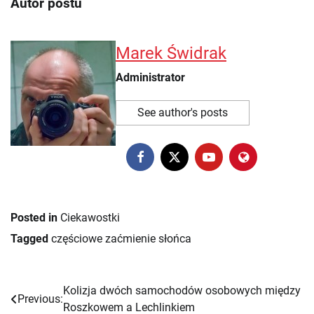
Autor postu
Marek Świdrak
Administrator
See author's posts
Posted in
Ciekawostki
Tagged
częściowe zaćmienie słońca
Kolizja dwóch samochodów osobowych między
Nawigacja
Previous:
Roszkowem a Lechlinkiem