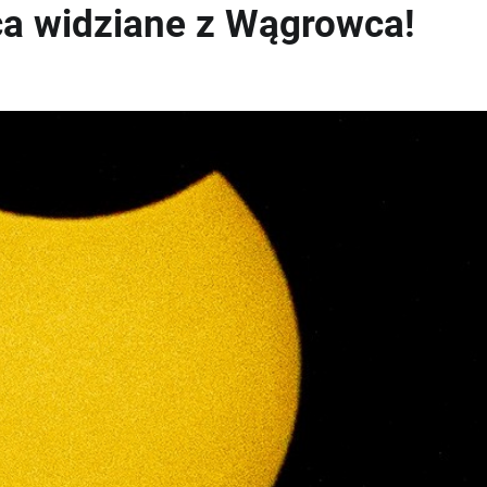
ca widziane z Wągrowca!