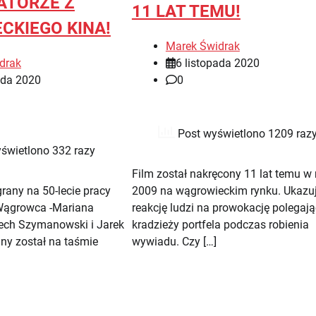
ATORZE Z
11 LAT TEMU!
CKIEGO KINA!
Marek Świdrak
drak
6 listopada 2020
ada 2020
0
Post wyświetlono 1209 raz
świetlono 332 razy
Film został nakręcony 11 lat temu w 
grany na 50-lecie pracy
2009 na wągrowieckim rynku. Ukazu
 Wągrowca -Mariana
reakcję ludzi na prowokację polegaj
ech Szymanowski i Jarek
kradzieży portfela podczas robienia
any został na taśmie
wywiadu. Czy […]