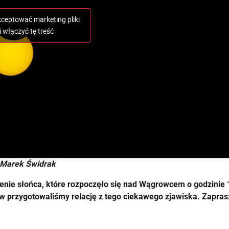
akceptować marketing pliki
i włączyć tę treść
 Marek Świdrak
nie słońca, które rozpoczęło się nad Wągrowcem o godzinie 
ków przygotowaliśmy relację z tego ciekawego zjawiska. Zapra