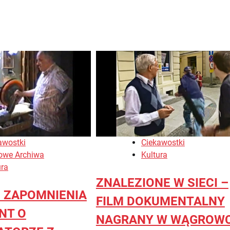
awostki
Ciekawostki
owe Archiwa
Kultura
ura
ZNALEZIONE W SIECI –
D ZAPOMNIENIA
FILM DOKUMENTALNY
NT O
NAGRANY W WĄGROW