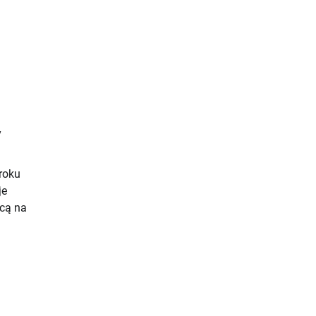
y
roku
je
ącą na