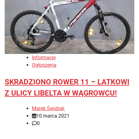
Informacje
Ogłoszenia
SKRADZIONO ROWER 11 – LATKOWI
Z ULICY LIBELTA W WĄGROWCU!
Marek Świdrak
10 marca 2021
0