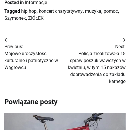
Posted in
Informacje
Tagged
hip hop
,
koncert charytatywny
,
muzyka
,
pomoc
,
Szymonek
,
ZIÓŁEK
Nawigacja
Previous:
Next:
wpisu
Majowe uroczystości
Policja zrealizowała 18
kulturalne i patriotyczne w
spraw poszukiwawczych w
Wągrowcu
kwietniu, w tym 15 nakazów
doprowadzenia do zakładu
karnego
Powiązane posty