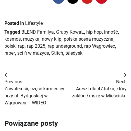
Posted in
Lifestyle
Tagged
BLEND Familya
,
Gruby KowaL
,
hip hop
,
inność
,
kosmos
,
muzyka
,
nowy klip
,
polska scena muzyczna
,
polski rap
,
rap 2025
,
rap underground
,
rap Wągrowiec
,
raper
,
sci fi w muzyce
,
Stitch
,
teledysk
Nawigacja
Previous:
Next:
wpisu
Zawaliła się część kamienicy
Areszt dla 47-latka, który
przy ul. Bydgoskiej w
zakłócił mszę w Mieścisku
Wągrowcu – WIDEO
Powiązane posty