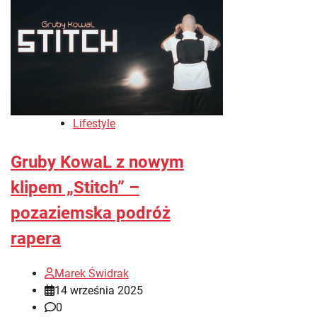
Lifestyle
Gruby KowaL z nowym
klipem „Stitch” –
pozaziemska podróż
rapera
Marek Świdrak
14 września 2025
0