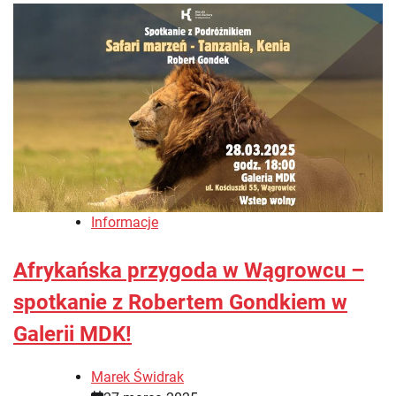
Informacje
Afrykańska przygoda w Wągrowcu –
spotkanie z Robertem Gondkiem w
Galerii MDK!
Marek Świdrak