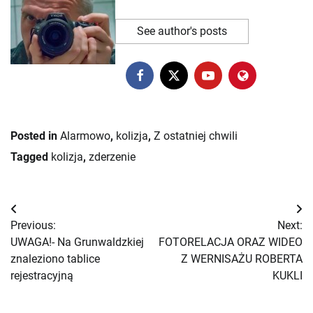
See author's posts
Posted in
Alarmowo
,
kolizja
,
Z ostatniej chwili
Tagged
kolizja
,
zderzenie
Nawigacja
Previous:
Next:
wpisu
UWAGA!- Na Grunwaldzkiej
FOTORELACJA ORAZ WIDEO
znaleziono tablice
Z WERNISAŻU ROBERTA
rejestracyjną
KUKLI