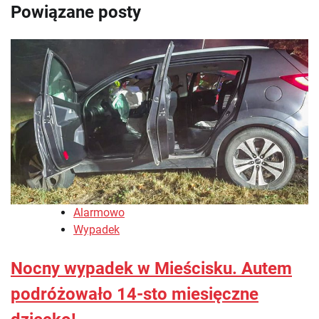
Powiązane posty
Alarmowo
Wypadek
Nocny wypadek w Mieścisku. Autem
podróżowało 14-sto miesięczne