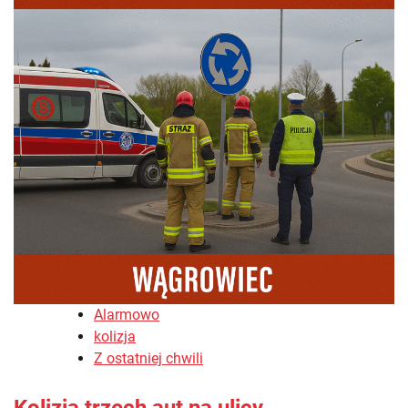
Alarmowo
kolizja
Z ostatniej chwili