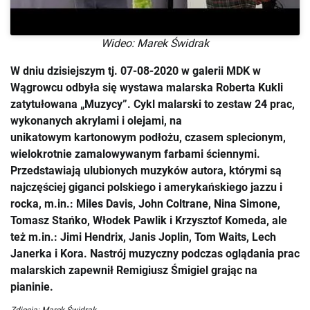
Wideo: Marek Świdrak
W dniu dzisiejszym tj. 07-08-2020 w galerii MDK w
Wągrowcu odbyła się wystawa malarska Roberta Kukli
zatytułowana „Muzycy”. Cykl malarski to zestaw 24 prac,
wykonanych akrylami i olejami, na
unikatowym kartonowym podłożu, czasem splecionym,
wielokrotnie zamalowywanym farbami ściennymi.
Przedstawiają ulubionych muzyków autora, którymi są
najczęściej giganci polskiego i amerykańskiego jazzu i
rocka, m.in.: Miles Davis, John Coltrane, Nina Simone,
Tomasz Stańko, Włodek Pawlik i Krzysztof Komeda, ale
też m.in.: Jimi Hendrix, Janis Joplin, Tom Waits, Lech
Janerka i Kora. Nastrój muzyczny podczas oglądania prac
malarskich zapewnił Remigiusz Śmigiel grając na
pianinie.
Zdjęcia: Marek Świdrak