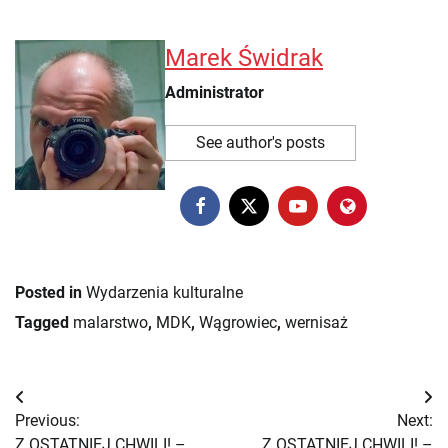
Marek Świdrak
Administrator
See author's posts
Posted in
Wydarzenia kulturalne
Tagged
malarstwo
,
MDK
,
Wągrowiec
,
wernisaż
Nawigacja
Previous:
Next:
wpisu
Z OSTATNIEJ CHWILI! –
Z OSTATNIEJ CHWILI! –