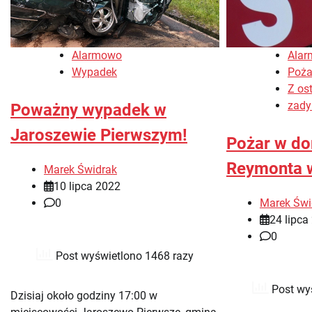
Alarmowo
Ala
Wypadek
Poża
Z ost
zady
Poważny wypadek w
Jaroszewie Pierwszym!
Pożar w do
Reymonta 
Marek Świdrak
10 lipca 2022
0
Marek Świ
24 lipca
0
Post wyświetlono 1468 razy
Post wy
Dzisiaj około godziny 17:00 w