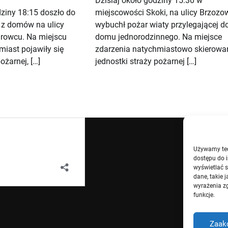
Dzisiaj około godziny 15:30 w
dziny 18:15 doszło do
miejscowości Skoki, na ulicy Brzozow
 z domów na ulicy
wybuchł pożar wiaty przylegającej d
owcu. Na miejscu
domu jednorodzinnego. Na miejsce
miast pojawiły się
zdarzenia natychmiastowo skierowa
ożarnej, […]
jednostki straży pożarnej […]
Używamy tech
dostępu do i
wyświetlać 
dane, takie 
wyrażenia zg
funkcje.
Zaak