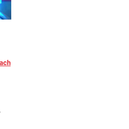
ach
y