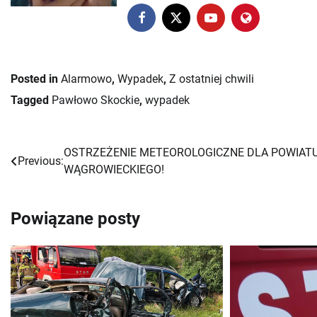
Posted in
Alarmowo
,
Wypadek
,
Z ostatniej chwili
Tagged
Pawłowo Skockie
,
wypadek
OSTRZEŻENIE METEOROLOGICZNE DLA POWIAT
Nawigacja
Previous:
WĄGROWIECKIEGO!
wpisu
Powiązane posty