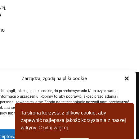
ej,
o
no
Zarządzaj zgodą na pliki cookie
nologii, takich jak pliki cookie, do przechowywania i/lub uzyskiwania
nformacji o urządzeniu. Robimy to, aby poprawić jakość przeglądania i
spersonalizowane reklamy. Zgoda na te technologie pozwoli nam przetwarzać
jak zachowanie przeglądania lub unikalne identyfikatory na tej stronie. Brak
Ta strona korzysta z plików cookie, aby
ody lub wycofanie zgody może niekorzystnie wpłynąć na niektóre cechy i
zapewnić najlepszą jakość korzystania z naszej
witryny.
Czytaj więcej
ceptować
Zaprzeczyć
Zobacz preferencje