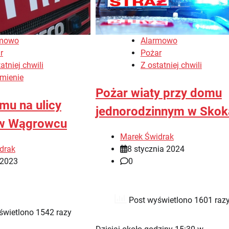
rmowo
Alarmowo
r
Pożar
atniej chwili
Z ostatniej chwili
mienie
Pożar wiaty przy domu
mu na ulicy
jednorodzinnym w Skok
w Wągrowcu
Marek Świdrak
drak
8 stycznia 2024
 2023
0
Post wyświetlono 1601 raz
świetlono 1542 razy