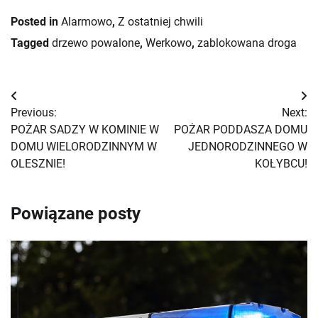
Posted in
Alarmowo
,
Z ostatniej chwili
Tagged
drzewo powalone
,
Werkowo
,
zablokowana droga
Nawigacja
Previous:
Next:
wpisu
POŻAR SADZY W KOMINIE W
POŻAR PODDASZA DOMU
DOMU WIELORODZINNYM W
JEDNORODZINNEGO W
OLESZNIE!
KOŁYBCU!
Powiązane posty