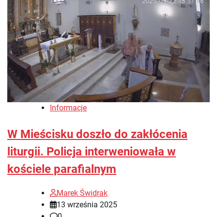
Informacje
W Mieścisku doszło do zakłócenia
liturgii. Policja interweniowała w
kościele parafialnym
Marek Świdrak
13 września 2025
0