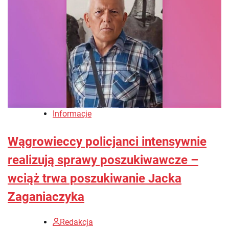
Informacje
Wągrowieccy policjanci intensywnie
realizują sprawy poszukiwawcze –
wciąż trwa poszukiwanie Jacka
Zaganiaczyka
Redakcja