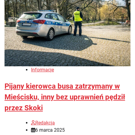
Informacje
Pijany kierowca busa zatrzymany w
Mieścisku, inny bez uprawnień pędził
przez Skoki
Redakcja
6 marca 2025