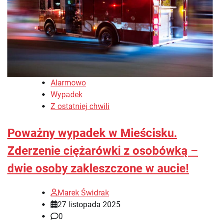
Alarmowo
Wypadek
Z ostatniej chwili
Poważny wypadek w Mieścisku.
Zderzenie ciężarówki z osobówką –
dwie osoby zakleszczone w aucie!
Marek Świdrak
27 listopada 2025
0