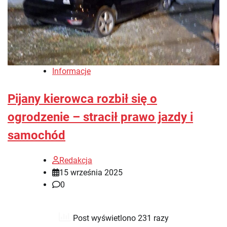
Informacje
Pijany kierowca rozbił się o
ogrodzenie – stracił prawo jazdy i
samochód
Redakcja
15 września 2025
0
Post wyświetlono 231 razy