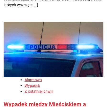
których wszczęte […]
Alarmowo
Wypadek
Z ostatniej chwili
Wypadek między Mieściskiem a