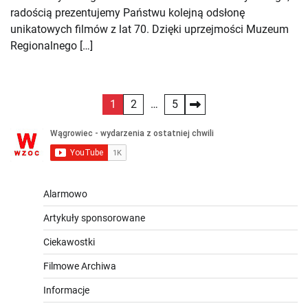
radością prezentujemy Państwu kolejną odsłonę
unikatowych filmów z lat 70. Dzięki uprzejmości Muzeum
Regionalnego […]
Stronicowanie
1
2
…
5
wpisów
Alarmowo
Artykuły sponsorowane
Ciekawostki
Filmowe Archiwa
Informacje