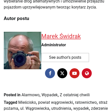
wybieranie dróg alternatywnych i umożliwienie przejazdu
pojazdom uprzywilejowanym tworząc korytarz życia.
Autor postu
Marek Świdrak
Administrator
See author's posts
Posted in
Alarmowo
,
Wypadek
,
Z ostatniej chwili
Tagged
Mieścisko
,
powiat wągrowiecki
,
ratownictwo
,
straż
pożarna
,
ul. Wągrowiecka
,
utrudnienia
,
wypadek
,
zderzenie