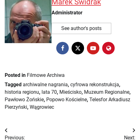
Marek Świdrak
Administrator
See author's posts
Posted in
Filmowe Archiwa
Tagged
archiwalne nagrania
,
cyfrowa rekonstrukcja
,
historia regionu
,
lata 70
,
Mieścisko
,
Muzeum Regionalne
,
Pawłowo Żońskie
,
Popowo Kościelne
,
Telesfor Arkadiusz
Pierzyński
,
Wągrowiec
Nawigacja
Previous:
Next: