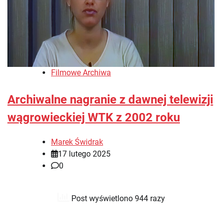
Filmowe Archiwa
Archiwalne nagranie z dawnej telewizji
wągrowieckiej WTK z 2002 roku
Marek Świdrak
17 lutego 2025
0
Post wyświetlono 944 razy