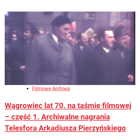
Filmowe Archiwa
Wągrowiec lat 70. na taśmie filmowej
– część 1. Archiwalne nagrania
Telesfora Arkadiusza Pierzyńskiego