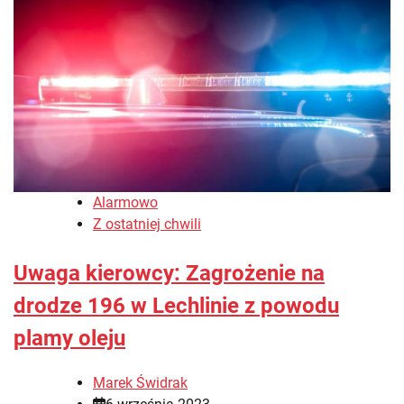
Alarmowo
Z ostatniej chwili
Uwaga kierowcy: Zagrożenie na
drodze 196 w Lechlinie z powodu
plamy oleju
Marek Świdrak