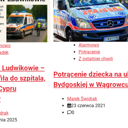
Alarmowo
rmowo
Potrącenie
adek
Z ostatniej chwili
 Ludwikowie –
Potrącenie dziecka na u
iła do szpitala,
Bydgoskiej w Wągrowcu
Cypru
y
Marek Świdrak
23 czerwca 2021
0
drak
nia 2025