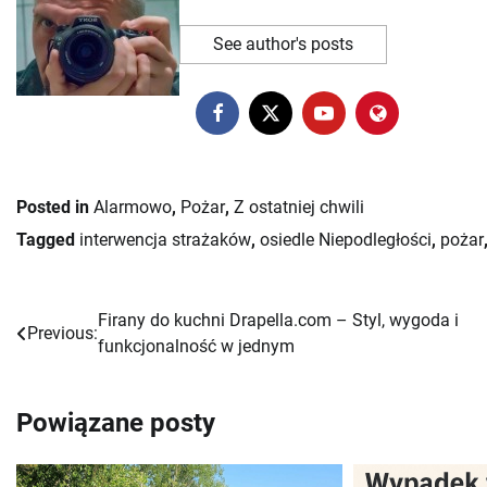
See author's posts
Posted in
Alarmowo
,
Pożar
,
Z ostatniej chwili
Tagged
interwencja strażaków
,
osiedle Niepodległości
,
pożar
Firany do kuchni Drapella.com – Styl, wygoda i
Nawigacja
Previous:
funkcjonalność w jednym
wpisu
Powiązane posty