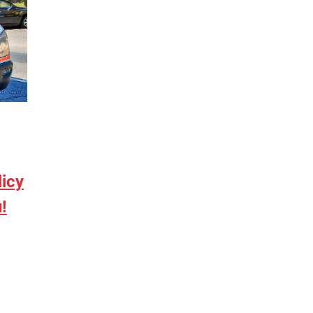
licy
!