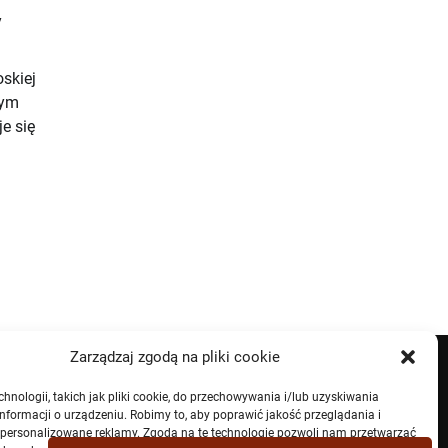
y
skiej
zym
e się
Zarządzaj zgodą na pliki cookie
nologii, takich jak pliki cookie, do przechowywania i/lub uzyskiwania
nformacji o urządzeniu. Robimy to, aby poprawić jakość przeglądania i
spersonalizowane reklamy. Zgoda na te technologie pozwoli nam przetwarzać