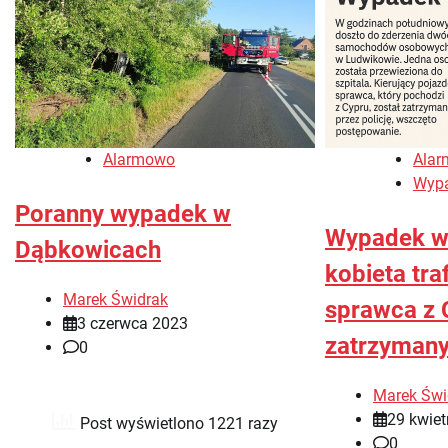
Alarmowo
Ala
Wyp
Poranny wypadek w
Wypadek w
Dąbkowicach
kobieta traf
Marek Świdrak
sprawca z 
3 czerwca 2023
zatrzyman
0
Marek Świ
29 kwiet
Post wyświetlono 1221 razy
0