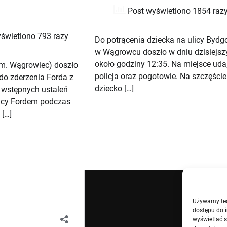
Post wyświetlono 1854 raz
świetlono 793 razy
Do potrącenia dziecka na ulicy Bydgo
w Wągrowcu doszło w dniu dzisiejs
około godziny 12:35. Na miejsce udaj
m. Wągrowiec) doszło
policja oraz pogotowie. Na szczęście
 do zderzenia Forda z
dziecko […]
 wstępnych ustaleń
jący Fordem podczas
 […]
Używamy tech
dostępu do i
wyświetlać 