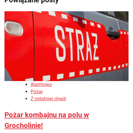
Alarmowo
Pożar
Z ostatniej chwili
Pożar kombajnu na polu w
Grocholinie!