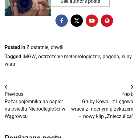
See author's posts
Posted in
Z ostatniej chwili
Tagged
IMGW
,
ostrzeżenie meteorologiczne
,
pogoda
,
silny
wiatr
Nawigacja
Previous:
Next:
wpisu
Pożar pojemnika na papier
Gruby KowaL z Łęgowa
na osiedlu Niepodległości w
wraca z mocnym przekazem
Wągrowcu
– nowy klip „Znieczulica”
Powiązane posty