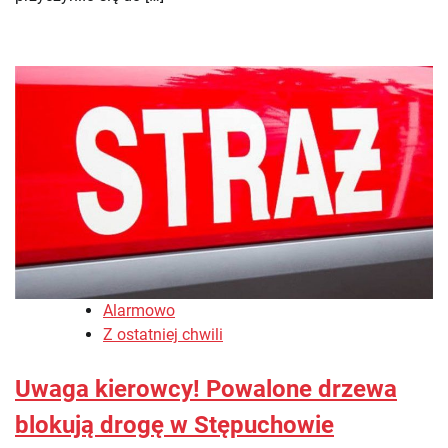
Alarmowo
Z ostatniej chwili
Uwaga kierowcy! Powalone drzewa
blokują drogę w Stępuchowie