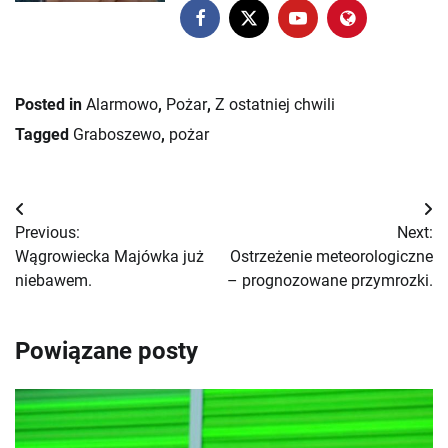
Posted in
Alarmowo
,
Pożar
,
Z ostatniej chwili
Tagged
Graboszewo
,
pożar
Nawigacja
Previous:
Next:
wpisu
Wągrowiecka Majówka już
Ostrzeżenie meteorologiczne
niebawem.
– prognozowane przymrozki.
Powiązane posty