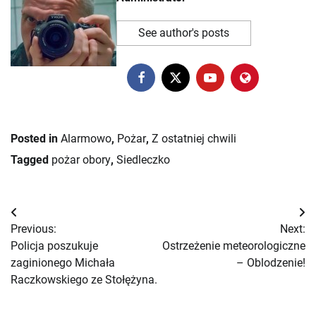
See author's posts
Posted in
Alarmowo
,
Pożar
,
Z ostatniej chwili
Tagged
pożar obory
,
Siedleczko
Nawigacja
Previous:
Next:
wpisu
Policja poszukuje
Ostrzeżenie meteorologiczne
zaginionego Michała
– Oblodzenie!
Raczkowskiego ze Stołężyna.