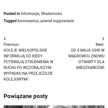
Posted in
Informacje
,
Wiadomości
Tagged
koronawirus
,
powiat wągrowiecki
Nawigacja
Previous:
Next:
wpisu
KOLEJE WIELKOPOLSKIE
OD 4 MAJA OSIR W
INFORMUJĄ DO KIEDY
WĄGROWCU ZNOWU
POTRWAJĄ UTRUDNIENIA W
OTWARTY DLA
RUCHU PO WCZORAJSZYM
MIESZKAŃCÓW!
WYPADKU NA PRZEJEŹDZIE
KOLEJOWYM!
Powiązane posty