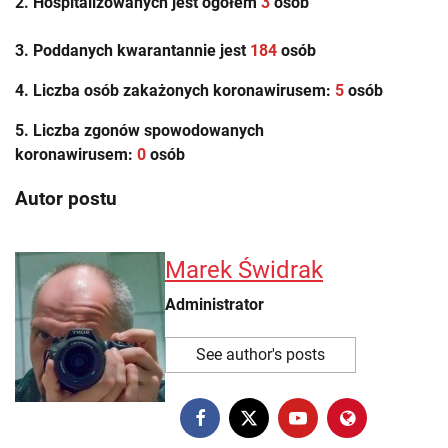
2. Hospitalizowanych jest ogółem
3
osób
3. Poddanych kwarantannie jest
184
osób
4. Liczba osób zakażonych koronawirusem:
5
osób
5. Liczba zgonów spowodowanych
koronawirusem:
0
osób
Autor postu
Marek Świdrak
Administrator
See author's posts