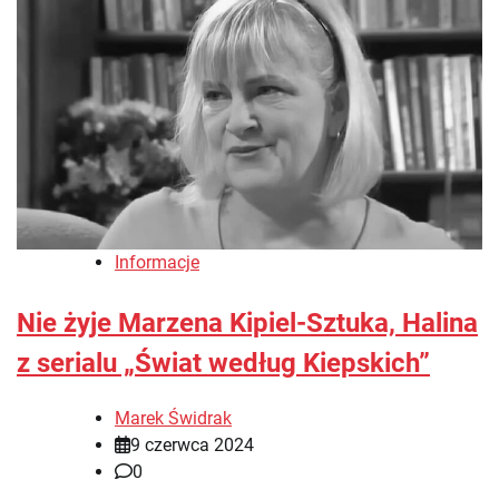
Informacje
Nie żyje Marzena Kipiel-Sztuka, Halina
z serialu „Świat według Kiepskich”
Marek Świdrak
9 czerwca 2024
0