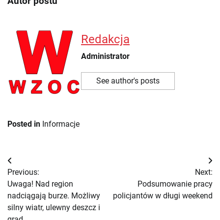
Autor postu
Redakcja
Administrator
See author's posts
Posted in
Informacje
Nawigacja
Previous:
Next:
wpisu
Uwaga! Nad region
Podsumowanie pracy
nadciągają burze. Możliwy
policjantów w długi weekend
silny wiatr, ulewny deszcz i
grad