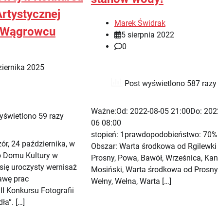
Artystycznej
Marek Świdrak
w Wągrowcu
5 sierpnia 2022
0
iernika 2025
Post wyświetlono 587 razy
Ważne:Od: 2022-08-05 21:00Do: 202
yświetlono 59 razy
06 08:00
stopień: 1prawdopodobieństwo: 70%
ór, 24 października, w
Obszar: Warta środkowa od Rgilewki
go Domu Kultury w
Prosny, Powa, Bawół, Wrześnica, Kan
ię uroczysty wernisaż
Mosiński, Warta środkowa od Prosny
awę prac
Wełny, Wełna, Warta […]
I Konkursu Fotografii
ła”. […]