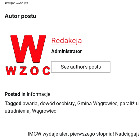
wagrowiec.eu
Autor postu
Redakcja
Administrator
See author's posts
Posted in
Informacje
Tagged
awaria
,
dowód osobisty
,
Gmina Wągrowiec
,
paraliż 
utrudnienia
,
Wągrowiec
IMGW wydaje alert pierwszego stopnia! Nadciągaj
Nawigacja