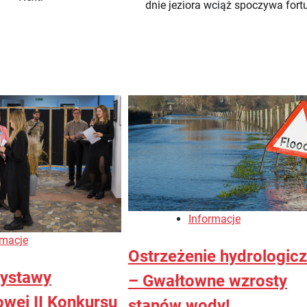
dnie jeziora wciąż spoczywa fort
Informacje
rmacje
Ostrzeżenie hydrologic
wystawy
– Gwałtowne wzrosty
wej II Konkursu
stanów wody!