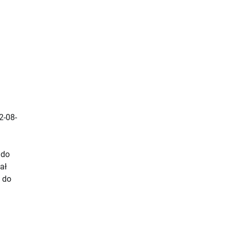
2-08-
 do
ał
 do