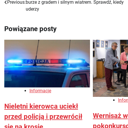
Previous:
burze z gradem i silnym wiatrem. Sprawdź, kiedy
wpisu
uderzy
Powiązane posty
Informacje
Info
Nieletni kierowca uciekł
Wernisaż 
przed policją i przewrócił
pokonkurso
się na krosie