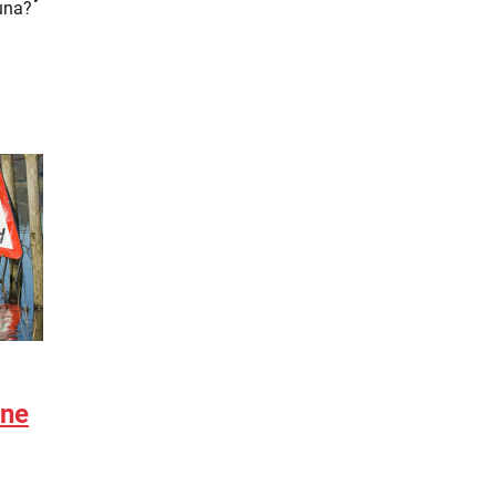
una?
zne