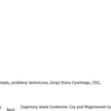
urzędu
,
problemy techniczne
,
Urząd Stanu Cywilnego
,
USC
,
ą
Zaginiony skarb Cystersów. Czy pod Wągrowcem lu
Next: