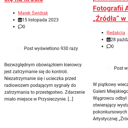
Fotografii 
Marek Świdrak
„Źródła” 
15 listopada 2023
0
Redakcja
28 paźdz
0
Post wyświetlono 930 razy
Bezwzględnym obowiązkiem kierowcy
Post w
jest zatrzymanie się do kontroli.
Niezatrzymanie się i ucieczka przed
W piątkowy wiecz
radiowozem podającym sygnały do
Galerii Miejskie
zatrzymania to przestępstwo. Zdarzenie
Wągrowcu odbył s
miało miejsce w Przysieczynie. […]
otwierający wyst
pokonkursowych I
Artystycznej „Źród