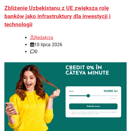
Zbliżenie Uzbekistanu z UE zwiększa rolę
banków jako infrastruktury dla inwestycji i
technologii
Redakcja
10 lipca 2026
0