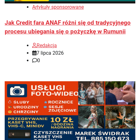
Artykuły sponsorowane
Jak Credit fara ANAF różni się od tradycyjnego
procesu ubiegania się o pożyczkę w Rumunii
Redakcja
7 lipca 2026
0