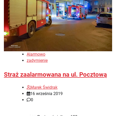
Alarmowo
zadymienie
Straż zaalarmowana na ul. Pocztową
Marek Świdrak
16 września 2019
0