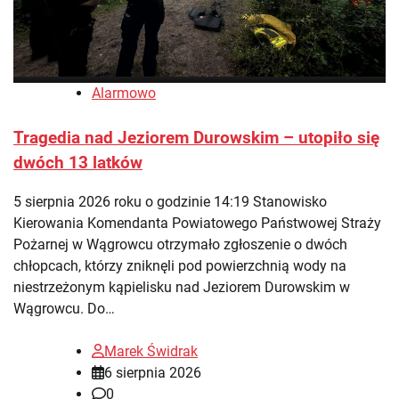
Alarmowo
Tragedia nad Jeziorem Durowskim – utopiło się
dwóch 13 latków
5 sierpnia 2026 roku o godzinie 14:19 Stanowisko
Kierowania Komendanta Powiatowego Państwowej Straży
Pożarnej w Wągrowcu otrzymało zgłoszenie o dwóch
chłopcach, którzy zniknęli pod powierzchnią wody na
niestrzeżonym kąpielisku nad Jeziorem Durowskim w
Wągrowcu. Do…
Marek Świdrak
6 sierpnia 2026
0