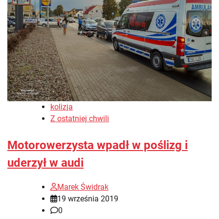
kolizja
Z ostatniej chwili
Motorowerzysta wpadł w poślizg i
uderzył w audi
Marek Świdrak
19 września 2019
0