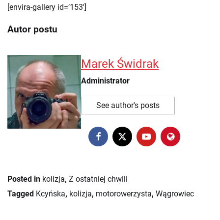
[envira-gallery id=’153′]
Autor postu
Marek Świdrak
Administrator
See author's posts
Posted in
kolizja
,
Z ostatniej chwili
Tagged
Kcyńska
,
kolizja
,
motorowerzysta
,
Wągrowiec