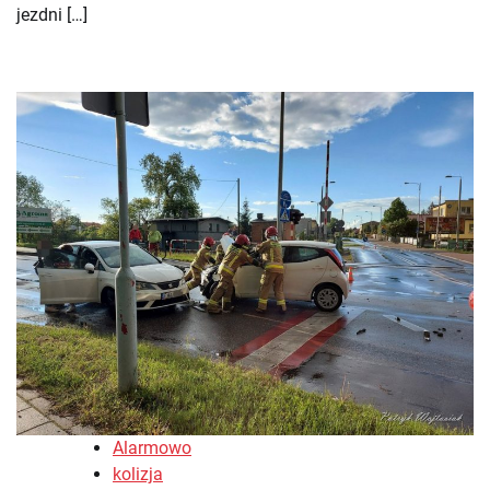
jezdni […]
Alarmowo
kolizja