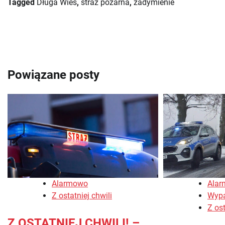
Tagged
Długa Wieś
,
straż pożarna
,
zadymienie
Nawigacja
wpisu
Powiązane posty
Alarmowo
Ala
Z ostatniej chwili
Wyp
Z ost
Z OSTATNIEJ CHWILI! –