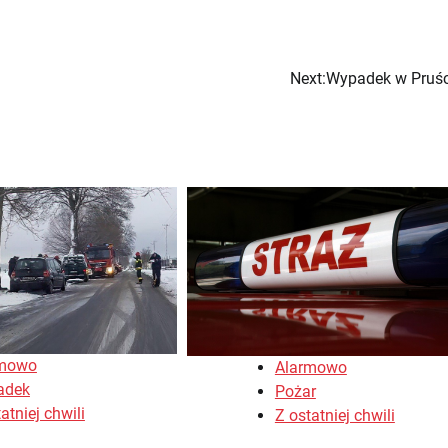
Next:
Wypadek w Pruś
rmowo
Alarmowo
adek
Pożar
atniej chwili
Z ostatniej chwili