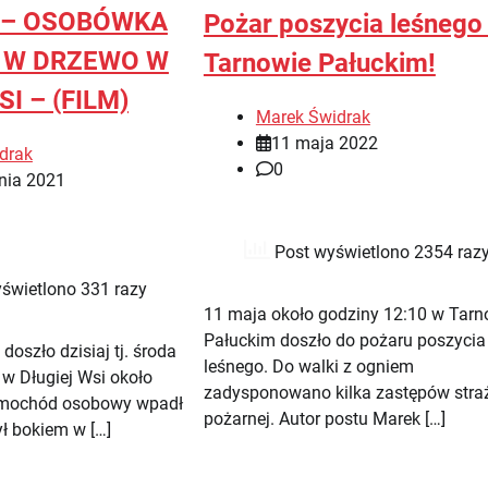
 – OSOBÓWKA
Pożar poszycia leśnego
 W DRZEWO W
Tarnowie Pałuckim!
I – (FILM)
Marek Świdrak
11 maja 2022
drak
0
nia 2021
Post wyświetlono 2354 raz
świetlono 331 razy
11 maja około godziny 12:10 w Tarn
Pałuckim doszło do pożaru poszycia
oszło dzisiaj tj. środa
leśnego. Do walki z ogniem
 w Długiej Wsi około
zadysponowano kilka zastępów stra
amochód osobowy wpadł
pożarnej. Autor postu Marek […]
ył bokiem w […]