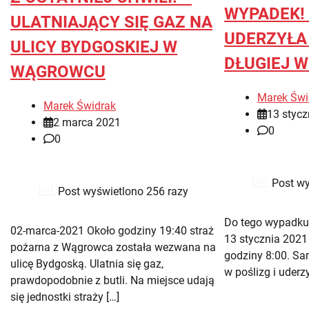
WYPADEK!
ULATNIAJĄCY SIĘ GAZ NA
UDERZYŁA
ULICY BYDGOSKIEJ W
DŁUGIEJ WS
WĄGROWCU
Marek Świ
Marek Świdrak
13 stycz
2 marca 2021
0
0
Post wy
Post wyświetlono 256 razy
Do tego wypadku d
02-marca-2021 Około godziny 19:40 straż
13 stycznia 2021
pożarna z Wągrowca została wezwana na
godziny 8:00. S
ulicę Bydgoską. Ulatnia się gaz,
w poślizg i uderz
prawdopodobnie z butli. Na miejsce udają
się jednostki straży […]