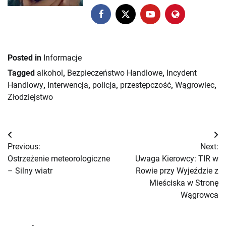
Posted in
Informacje
Tagged
alkohol
,
Bezpieczeństwo Handlowe
,
Incydent
Handlowy
,
Interwencja
,
policja
,
przestępczość
,
Wągrowiec
,
Złodziejstwo
Nawigacja
Previous:
Next:
wpisu
Ostrzeżenie meteorologiczne
Uwaga Kierowcy: TIR w
– Silny wiatr
Rowie przy Wyjeździe z
Mieściska w Stronę
Wągrowca