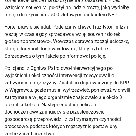
zorientował się, że ma do czynienia z oszustem. Przed
wzięciem souvenira, położył na ladzie resztę, jaką wydałby
mając do czynienia z 500 złotowym banknotem NBP.
Fortel prawie się udał. Podejrzany chwycił już tytoń, gilzy i
resztę, w czasie gdy sprzedawca wziął souvenir do ręki
głośno zaprotestował. Wówczas sprawca zaczął ucieczkę,
którą udaremnił dostawca towaru, który był obok.
Sprzedawca o tym fakcie poinformował policję.
Policjanci z Ogniwa Patrolowo-Interwencyjnego po
wyjaśnieniu okoliczności interwencji zdecydowali o
zatrzymaniu mężczyzny. Został on doprowadzony do KPP
w Wągrowcu, gdzie musiał wytrzeźwieć, ponieważ w chwili
zatrzymania w jego organizmie znajdowało się około 3
promili alkoholu. Następnego dnia policjant
dochodzeniowy zajmujący się przestępczością
gospodarczą przeprowadził z zatrzymanym czynności
procesowe, podczas których mężczyźnie postawiony
został zarzut oszustwa.