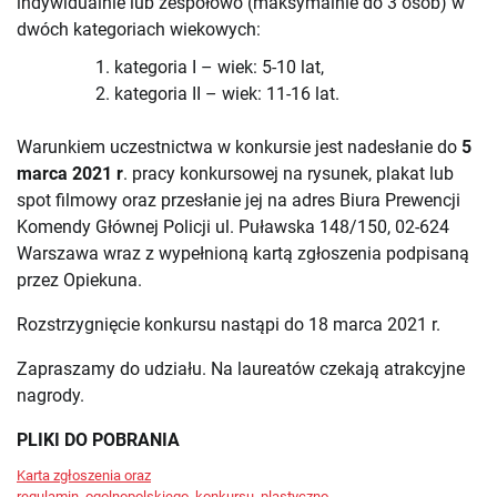
indywidualnie lub zespołowo (maksymalnie do 3 osób) w
dwóch kategoriach wiekowych:
kategoria I – wiek: 5-10 lat,
kategoria II – wiek: 11-16 lat.
Warunkiem uczestnictwa w konkursie jest nadesłanie do
5
marca 2021 r
. pracy konkursowej na rysunek, plakat lub
spot filmowy oraz przesłanie jej na adres Biura Prewencji
Komendy Głównej Policji ul. Puławska 148/150, 02-624
Warszawa wraz z wypełnioną kartą zgłoszenia podpisaną
przez Opiekuna.
Rozstrzygnięcie konkursu nastąpi do 18 marca 2021 r.
Zapraszamy do udziału. Na laureatów czekają atrakcyjne
nagrody.
PLIKI DO POBRANIA
Karta zgłoszenia oraz
regulamin_ogolnopolskiego_konkursu_plastyczno-