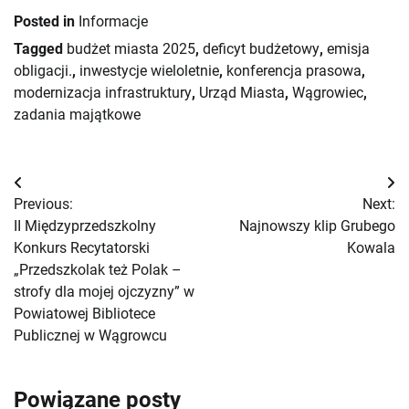
Posted in
Informacje
Tagged
budżet miasta 2025
,
deficyt budżetowy
,
emisja
obligacji.
,
inwestycje wieloletnie
,
konferencja prasowa
,
modernizacja infrastruktury
,
Urząd Miasta
,
Wągrowiec
,
zadania majątkowe
Nawigacja
Previous:
Next:
wpisu
II Międzyprzedszkolny
Najnowszy klip Grubego
Konkurs Recytatorski
Kowala
„Przedszkolak też Polak –
strofy dla mojej ojczyzny” w
Powiatowej Bibliotece
Publicznej w Wągrowcu
Powiązane posty