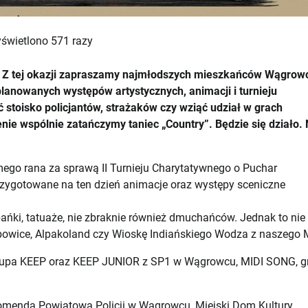
świetlono 571 razy
mi. Z tej okazji zapraszamy najmłodszych mieszkańców Wągrow
lanowanych występów artystycznych, animacji i turnieju
 stoisko policjantów, strażaków czy wziąć udział w grach
e wspólnie zatańczymy taniec „Country”. Będzie się działo. 
mego rana za sprawą II Turnieju Charytatywnego o Puchar
zygotowane na ten dzień animacje oraz występy sceniczne
ńki, tatuaże, nie zbraknie również dmuchańców. Jednak to nie
ybowice, Alpakoland czy Wioskę Indiańskiego Wodza z naszego
: grupa KEEP oraz KEEP JUNIOR z SP1 w Wągrowcu, MIDI SONG, g
omenda Powiatowa Policji w Wągrowcu, Miejski Dom Kultury,