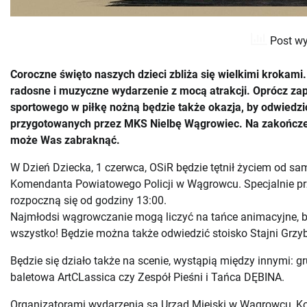
Post wy
Coroczne święto naszych dzieci zbliża się wielkimi kroka
radosne i muzyczne wydarzenie z mocą atrakcji. Oprócz zap
sportowego w piłkę nożną będzie także okazja, by odwiedzić
przygotowanych przez MKS Nielbę Wągrowiec. Na zakończeni
może Was zabraknąć.
W Dzień Dziecka, 1 czerwca, OSiR będzie tętnił życiem od sa
Komendanta Powiatowego Policji w Wągrowcu. Specjalnie pr
rozpoczną się od godziny 13:00.
Najmłodsi wągrowczanie mogą liczyć na tańce animacyjne, ba
wszystko! Będzie można także odwiedzić stoisko Stajni Grz
Będzie się działo także na scenie, wystąpią między innymi
baletowa ArtCLassica czy Zespół Pieśni i Tańca DĘBINA.
Organizatorami wydarzenia są Urząd Miejski w Wągrowcu, K