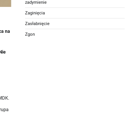
zadymienie
Zaginięcia
Zasłabnięcie
ca na
Zgon
Nie
 MDK.
rupa