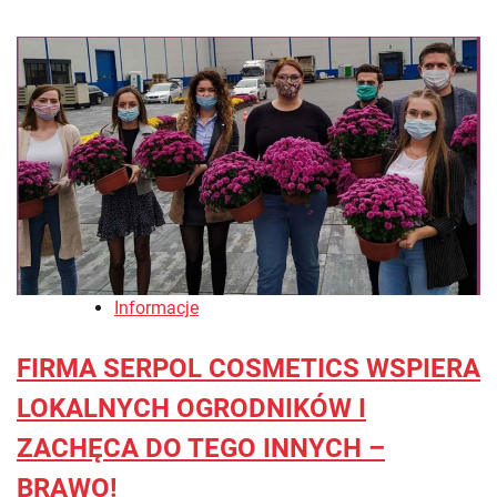
Informacje
FIRMA SERPOL COSMETICS WSPIERA
LOKALNYCH OGRODNIKÓW I
ZACHĘCA DO TEGO INNYCH –
BRAWO!