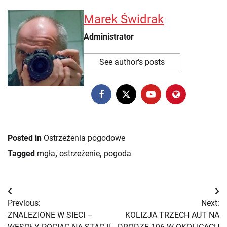
Marek Świdrak
Administrator
See author's posts
Posted in
Ostrzeżenia pogodowe
Tagged
mgła
,
ostrzeżenie
,
pogoda
Nawigacja
Previous:
Next:
wpisu
ZNALEZIONE W SIECI –
KOLIZJA TRZECH AUT NA