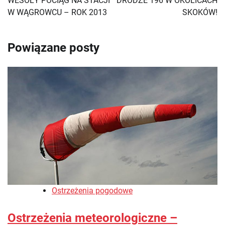
WESOŁY POCIĄG NA STACJI
DRODZE 196 W OKOLICACH
W WĄGROWCU – ROK 2013
SKOKÓW!
Powiązane posty
Ostrzeżenia pogodowe
Ostrzeżenia meteorologiczne –