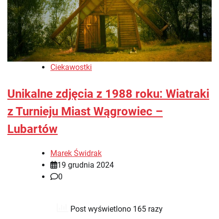
Ciekawostki
Unikalne zdjęcia z 1988 roku: Wiatraki
z Turnieju Miast Wągrowiec –
Lubartów
Marek Świdrak
19 grudnia 2024
0
Post wyświetlono 165 razy