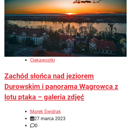
Ciekawostki
Zachód słońca nad jeziorem
Durowskim i panorama Wągrowca z
lotu ptaka – galeria zdjęć
Marek Świdrak
27 marca 2023
0