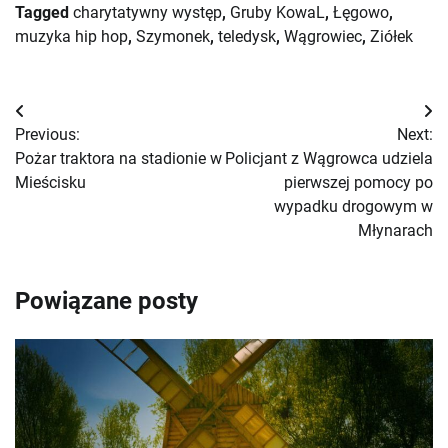
Tagged
charytatywny występ
,
Gruby KowaL
,
Łęgowo
,
muzyka hip hop
,
Szymonek
,
teledysk
,
Wągrowiec
,
Ziółek
Nawigacja
Previous:
Next:
wpisu
Pożar traktora na stadionie w
Policjant z Wągrowca udziela
Mieścisku
pierwszej pomocy po
wypadku drogowym w
Młynarach
Powiązane posty