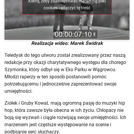
Kliknij, żeby zaakceptować marketing pliki
cookies i włączyć tę treść
Realizacja wideo: Marek Świdrak
Teledysk do tego utworu został zrealizowany przez naszą
redakcje przy okazji charytatywnego występu dla chorego
Szymonka, który odbył się w Eko Parku w Wągrowcu.
Młodzi raperzy w ten sposób postanowili pomóc
potrzebującemu i jednocześnie zaprezentować swoje
umiejętności.
Ziółek i Gruby KowaL mają ogromną pasję do muzyki hip
hop, która zawsze była obecna w ich życiu. Chłopacy nie
boją się wyzwań i ciągle rozwijają swoje umiejętności. Ich
marzeniem jest częstsze występowanie na scenie i
podbijanie serc słuchaczy.