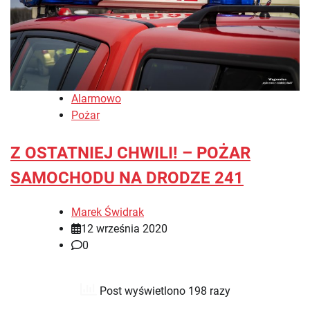
Alarmowo
Pożar
Z OSTATNIEJ CHWILI! – POŻAR
SAMOCHODU NA DRODZE 241
Marek Świdrak
12 września 2020
0
Post wyświetlono 198 razy