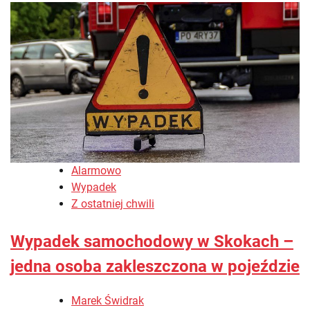
Alarmowo
Wypadek
Z ostatniej chwili
Wypadek samochodowy w Skokach –
jedna osoba zakleszczona w pojeździe
Marek Świdrak