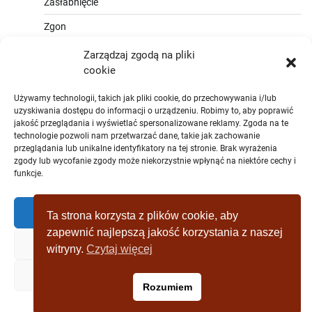
Zasłabnięcie
Zgon
Zarządzaj zgodą na pliki
cookie
Używamy technologii, takich jak pliki cookie, do przechowywania i/lub
uzyskiwania dostępu do informacji o urządzeniu. Robimy to, aby poprawić
jakość przeglądania i wyświetlać spersonalizowane reklamy. Zgoda na te
technologie pozwoli nam przetwarzać dane, takie jak zachowanie
przeglądania lub unikalne identyfikatory na tej stronie. Brak wyrażenia
zgody lub wycofanie zgody może niekorzystnie wpłynąć na niektóre cechy i
funkcje.
Zaakceptować
Ta strona korzysta z plików cookie, aby
zapewnić najlepszą jakość korzystania z naszej
Zaprzeczyć
witryny.
Czytaj więcej
Copyright © [2019 - 2025] wagrowiec-
Zobacz preferencje
Rozumiem
wydarzeniazostatniejchwili.pl Theme: Full News By
Adore
Themes
.
Polityka plików cookies
Polityka prywatności