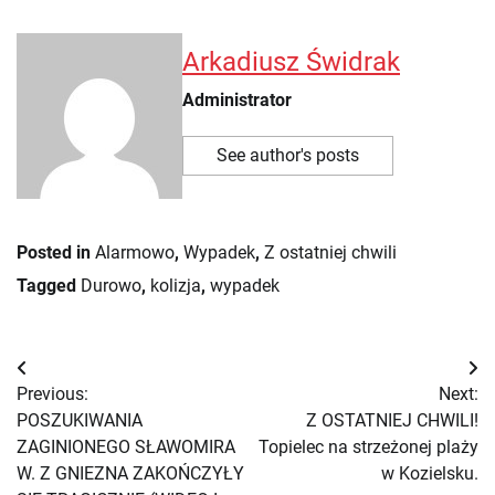
Arkadiusz Świdrak
Administrator
See author's posts
Posted in
Alarmowo
,
Wypadek
,
Z ostatniej chwili
Tagged
Durowo
,
kolizja
,
wypadek
Nawigacja
Previous:
Next:
wpisu
POSZUKIWANIA
Z OSTATNIEJ CHWILI!
ZAGINIONEGO SŁAWOMIRA
Topielec na strzeżonej plaży
W. Z GNIEZNA ZAKOŃCZYŁY
w Kozielsku.