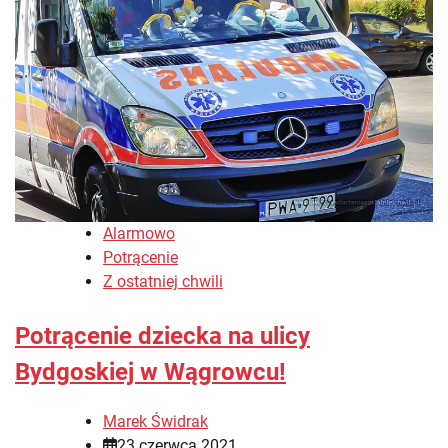
Alarmowo
Potrącenie
Z ostatniej chwili
Potrącenie dziecka na ulicy
Bydgoskiej w Wągrowcu!
Marek Świdrak
23 czerwca 2021