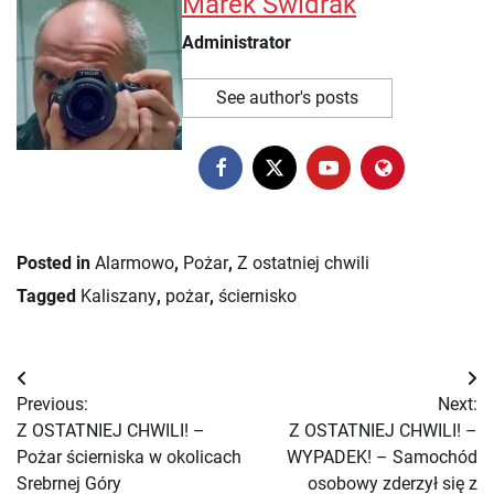
Marek Świdrak
Administrator
See author's posts
Posted in
Alarmowo
,
Pożar
,
Z ostatniej chwili
Tagged
Kaliszany
,
pożar
,
ściernisko
Nawigacja
Previous:
Next:
wpisu
Z OSTATNIEJ CHWILI! –
Z OSTATNIEJ CHWILI! –
Pożar ścierniska w okolicach
WYPADEK! – Samochód
Srebrnej Góry
osobowy zderzył się z