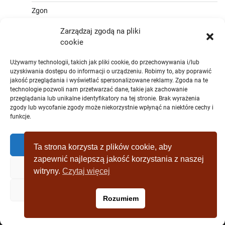
Zgon
Zarządzaj zgodą na pliki
cookie
Używamy technologii, takich jak pliki cookie, do przechowywania i/lub
uzyskiwania dostępu do informacji o urządzeniu. Robimy to, aby poprawić
jakość przeglądania i wyświetlać spersonalizowane reklamy. Zgoda na te
technologie pozwoli nam przetwarzać dane, takie jak zachowanie
przeglądania lub unikalne identyfikatory na tej stronie. Brak wyrażenia
zgody lub wycofanie zgody może niekorzystnie wpłynąć na niektóre cechy i
funkcje.
Zaakceptować
Ta strona korzysta z plików cookie, aby
zapewnić najlepszą jakość korzystania z naszej
Zaprzeczyć
witryny.
Czytaj więcej
Copyright © [2019 - 2025] wagrowiec-
Zobacz preferencje
Rozumiem
wydarzeniazostatniejchwili.pl Theme: Full News By
Adore
Themes
.
Polityka plików cookies
Polityka prywatności