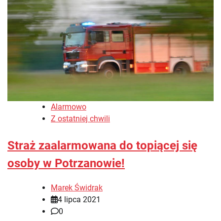
Alarmowo
Z ostatniej chwili
Straż zaalarmowana do topiącej się
osoby w Potrzanowie!
Marek Świdrak
4 lipca 2021
0